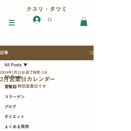
クスリ・タツミ
ログイン
記事
All Posts
2024年1月31日
読了時間: 1分
All Posts
2月営業日カレンダー
24(土)特別営業日です
営業日
コラーゲン
ブログ
ダイエット
よくある質問