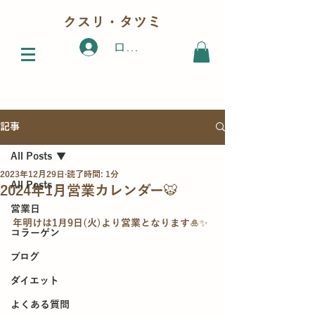
クスリ・タツミ
ログイン
記事
All Posts
2023年12月29日
読了時間: 1分
All Posts
2024年1月営業カレンダー🐯
営業日
年明けは1月9日(火)より営業となります🎍✨
コラーゲン
ブログ
ダイエット
よくある質問