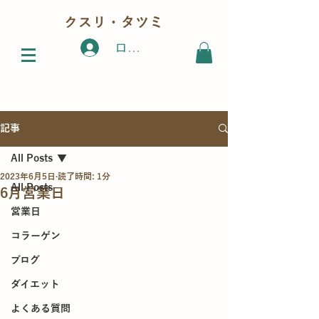
クスリ・タツミ
ログイン
記事
All Posts
2023年6月5日
読了時間: 1分
All Posts
6月営業日
営業日
コラーゲン
ブログ
ダイエット
よくある質問