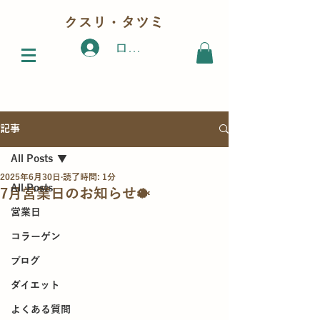
クスリ・タツミ
ログイン
記事
All Posts
2025年6月30日
読了時間: 1分
All Posts
7月営業日のお知らせ🐡
営業日
コラーゲン
ブログ
ダイエット
よくある質問