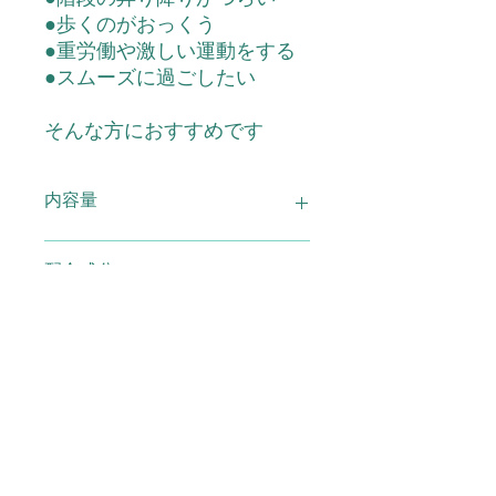
●
歩くのがおっくう
●
重労働や激しい運動をする
●
スムーズに過ごしたい
そんな方におすすめです
内容量
ほっとくりーむ 100g
配合成分
配合成分水、エタノール、ペンチレン
使用上の注意
グリコール、カルボマー、グルコサミ
ン、ジメチルスルホン、ＥＤＴＡ－２
Ｎａ、コンドロイチン硫酸Ｎａ、フェ
●お肌に異常が生じていないか注意し
広告文責
ノキシエタノール、グルコシルヘスペ
てご使用下さい。●お肌に合わないと
リジン、カラメル、メントール、サリ
きはご使用をおやめ下さい。傷や、は
チル酸グリコール、香料、ポリソルベ
れもの、湿疹など異常のある部位には
（有）スマイル TEL 0120-29-6277
メーカー 製造
ート２０、乳酸Ｎａ、ダイズ発酵エキ
お使いにならないでください。●使用