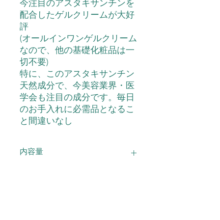
今注目のアスタキサンチンを
配合したゲルクリームが大好
評
(オールインワンゲルクリーム
なので、他の基礎化粧品は一
切不要)
特に、このアスタキサンチン
天然成分で、今美容業界・医
学会も注目の成分です。毎日
のお手入れに必需品となるこ
と間違いなし
内容量
アスタキゲルクリーム 詰替え用330
配合成分
ｇ
配合成分：水、BG、グリセリン、ス
使用上の注意
クワラン、1,2-ヘキサンジオール、ア