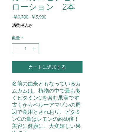
ローション 2本
通
セ
 ￥9,700 
￥5,980
常
ー
消費税込み
価
ル
格
価
数量
*
格
カートに追加する
名前の由来ともなっているカ
ムカムは、植物の中で最も多
くビタミンCを含む果実です
古くからペルーアマゾンの周
辺で食用とされおり、ビタミ
ンCの量はレモンの約60倍！
美容に健康に、大変嬉しい果