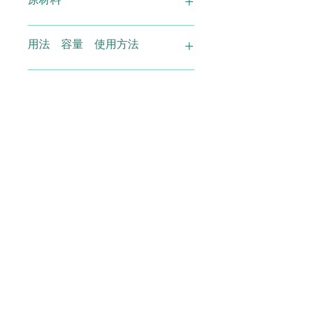
有機ノニ果汁（学名モリンダ・シトリ
用法 容量 使用方法
フォリア）
1日30ｍｌ～60ｍｌを目安にお召し上
使用上の注意
がりください。
沈殿物は果汁成分ですので、よく振っ
てからお召し上がりください。
開封後は冷蔵庫に保管し、なるべく早
広告文責
めにお召し上がり下さい。万が一、体
調に合わない場合はご使用を中止して
下さい。高温・多湿になる場所には保
有）スマイル TEL 0120-29-6277
メーカー 製造
管しないで下さい。
株式会社 サーブ
製造国
日本
商品区分
健康補助食品