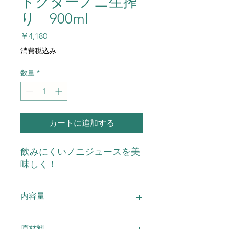
ドクターノニ生搾
り 900ml
価
￥4,180
格
消費税込み
数量
*
カートに追加する
飲みにくいノニジュースを美
味しく！
内容量
ドクターノニジュース 900ml
原材料