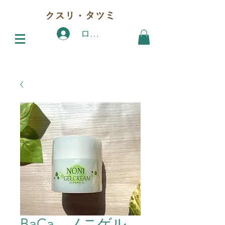
クスリ・タツミ
ログイン
BaCa ノニゲル