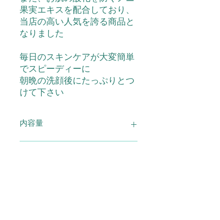
果実エキスを配合しており、
当店の高い人気を誇る商品と
なりました
毎日のスキンケアが大変簡単
でスピーディーに
朝晩の洗顔後にたっぷりとつ
けて下さい
内容量
ノニゲルクリームシスター 80g
配合成分
配合成分:水、ＢＧ、グリセリン、ロ
使用上の注意
ーズ水、ヒアルロン酸Na、スクワラ
ン、ローズマリーエキス、アボガド
油、マリンコラーゲン、ダイズエキ
●お肌に異常が生じていないか注意し
広告文責
ス、ノニエキス、ソウハクヒエキス、
てご使用下さい。●お肌に合わないと