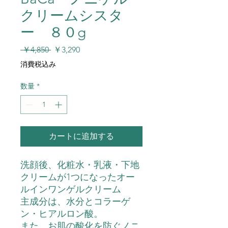
クリームシスタ
ー ８０g
通
セ
 ￥4,850 
￥3,290
常
ー
消費税込み
価
ル
格
価
数量
*
格
カートに追加する
洗顔後、化粧水・乳液・下地
クリームが1つになったオー
ルインワンゲルクリーム
主成分は、水分とコラーゲ
ン・ヒアルロン酸。
また、お肌の酸化を防ぐノニ