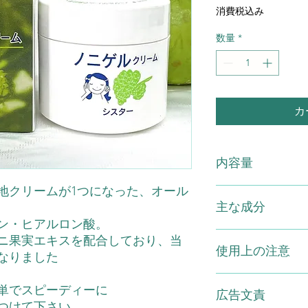
常
消費税込み
価
格
数量
*
カ
内容量
地クリームが1つになった、オール
ノニゲルクリ―ム150
主な成分
ン・ヒアルロン酸。
配合成分:水、ＢＧ
ニ果実エキスを配合しており、当
使用上の注意
酸Na、スクワラン
なりました
マリンコラーゲン、
クヒエキス、グルカ
●お肌に異常が生じ
単でスピーディーに
ン酸２Ｋ、アラント
広告文責
お肌に合わないとき
つけて下さい