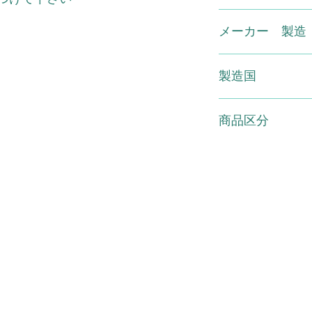
ヨモギエキス、オウ
れもの、湿疹など異
カッコンエキス、ク
でください。●使用
（有）スマイル TEL 01
ス、褐藻エキス、黒
ゆみ、刺激、色抜け
メーカー 製造
ミンE）、水酸化K、
らわれた時は、使用
続けますと症状を悪
美容薬理株式会社
膚科専門医などにご
製造国
●使用後はキャップ
ないところに保管し
日本
の場所、直射日光の
商品区分
い。
化粧品