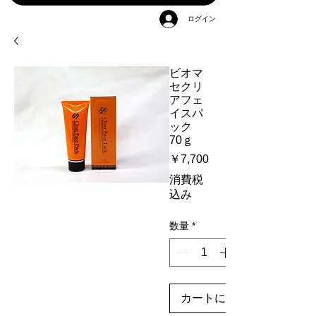
ログイン
ビオマ
セクリ
アフェ
イスパ
ック
70ｇ
価
￥7,700
格
消費税
込み
数量
*
カートに追加する