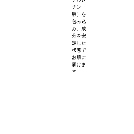
チン
酸）を
包み込
み、成
分を安
定した
状態で
お肌に
届けま
す。
BNB成
分を長
時間と
どめ
て、成
分のも
つ機能
を最大