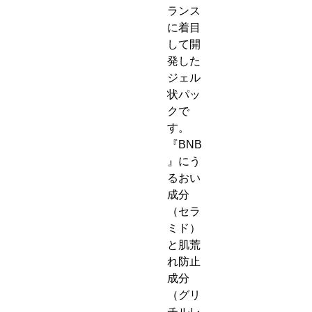
ランス
に着目
して開
発した
ジェル
状パッ
クで
す。
『BNB
』にう
るおい
成分
（セラ
ミド）
と肌荒
れ防止
成分
（グリ
チルレ