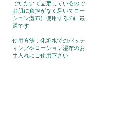
でたたいて固定しているので
お肌に負担がなく裂いてロー
ション湿布に使用するのに最
適です
使用方法；化粧水でのパッテ
ィングやローション湿布のお
手入れにご使用下さい
内容量
コットン110枚入り
主な成分
純綿100％ 60ｍｍＸ80ｍｍサイ
使用上の注意
ズ
お肌に異常が生じていないか注意して
広告文責
ご使用下さい。●お肌に合わないとき