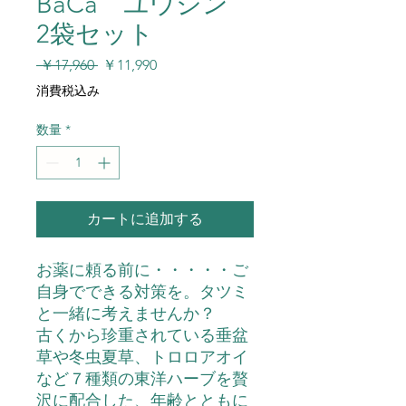
BaCa ユウジン
2袋セット
通
セ
 ￥17,960 
￥11,990
常
ー
消費税込み
価
ル
格
価
数量
*
格
カートに追加する
お薬に頼る前に・・・・・ご
自身でできる対策を。タツミ
と一緒に考えませんか？
古くから珍重されている垂盆
草や冬虫夏草、トロロアオイ
など７種類の東洋ハーブを贅
沢に配合した、年齢とともに