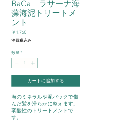
BaCa ラサーナ海
藻海泥トリートメ
ント
価
￥1,760
格
消費税込み
数量
*
カートに追加する
海のミネラルや泥パックで傷
んだ髪を滑らかに整えます。
弱酸性のトリートメントで
す。