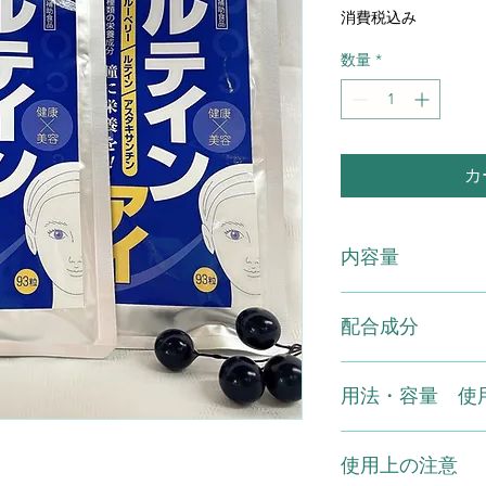
常
ー
消費税込み
価
ル
格
価
数量
*
格
カ
内容量
ルテインアイ 93粒
配合成分
原材料 ：デキスト
用法・容量 使
ブルーベリーエキス
含有）、決明子、ヤ
スリノキエキス、ヘ
1日3～9粒程度を目
ンチン含有）、トマ
使用上の注意