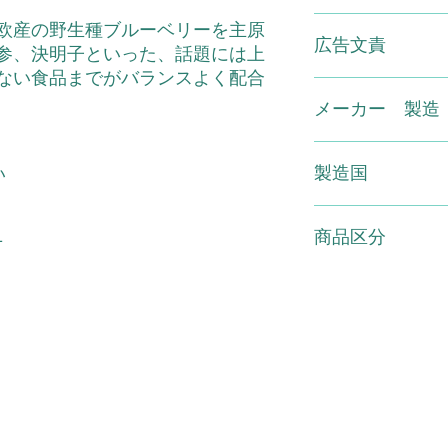
田七人参/結晶セル
ス、ステアリン酸Ca
※原材料をご参照の
欧産の野生種ブルーベリーを主原
広告文責
しないでください。
参、決明子といった、話題には上
ない場合があります
ない食品までがバランスよく配合
いで下さい。※妊婦
（有）スマイル TEL 01
児の手の届かないと
メーカー 製造
で触らず、衛生的に
めにお召し上がりく
大佛堂製薬
場所を避けて保存し
製造国
い
いるため色・香りな
すが品質には影響ご
日本
※食生活は主食・主
商品区分
す
を。
健康補助食品