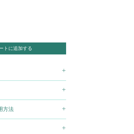
ートに追加する
入り 2袋セット
リン（国内製造）、ウコン、紅景天、
用方法
、マリーゴールド抽出物（ルティン
マイモ、ヤツメウナギエキス、メグ
マトコッカス藻抽出物（アスタキサ
安にお召し上がりください。
トエキス（トマトリコピン含有）、