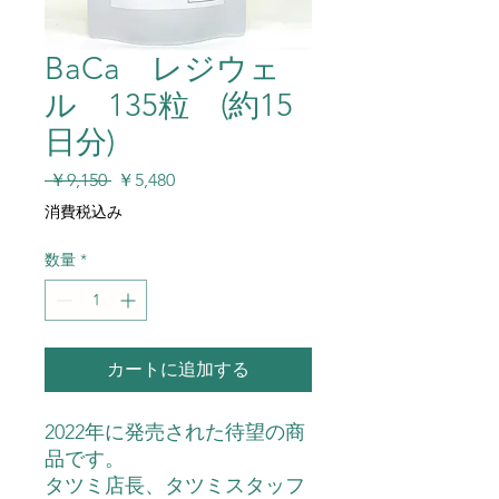
BaCa レジウェ
ル 135粒 (約15
日分)
通
セ
 ￥9,150 
￥5,480
常
ー
消費税込み
価
ル
格
価
数量
*
格
カートに追加する
2022年に発売された待望の商
品です。
タツミ店長、タツミスタッフ