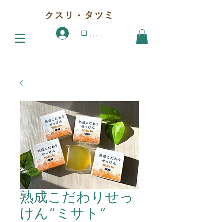
クスリ・タツミ
ログイン
熟成こだわりせっ
けん“ミサト“