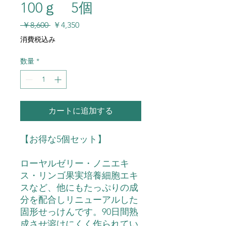
100ｇ 5個
通
セ
 ￥8,600 
￥4,350
常
ー
消費税込み
価
ル
格
価
数量
*
格
カートに追加する
【お得な5個セット】
ローヤルゼリー・ノニエキ
ス・リンゴ果実培養細胞エキ
スなど、他にもたっぷりの成
分を配合しリニューアルした
固形せっけんです。90日間熟
成させ溶けにくく作られてい