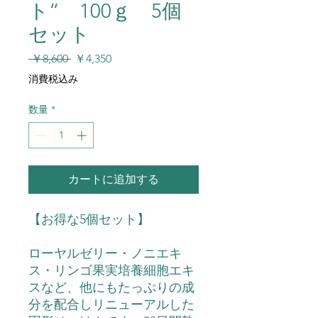
ト“ 100ｇ 5個
セット
通
セ
 ￥8,600 
￥4,350
常
ー
消費税込み
価
ル
格
価
数量
*
格
カートに追加する
【お得な5個セット】
ローヤルゼリー・ノニエキ
ス・リンゴ果実培養細胞エキ
スなど、他にもたっぷりの成
分を配合しリニューアルした