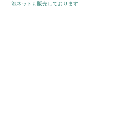
泡ネットも販売しております
配合成分
熟成こだわりせっけんミサト 100
配合成分
ｇ 5個セット
石けん素地、スクロース、グリセリ
使用上の注意
ン、ヤエヤマアオキ果汁、カンゾウ根
エキス、オタネニンジン根エキス、加
水分解コラーゲン、スクワラン、モモ
●お肌に異常が生じていないか注意し
広告文責
葉エキス、リンゴ果実培養細胞エキ
てご使用下さい。●お肌に合わないと
ス、キサンタンガム、レシチン、メリ
きはご使用をおやめ下さい。傷や、は
ッサ葉エキス、ローヤルゼリーエキ
れもの、湿疹など異常のある部位には
(有)スマイル TEL0120-29-6277
メーカー 製造
ス、カワラヨモギ花エキス、エタノー
お使いにならないでください。●使用
ル水、フェノキシエタノール、エチド
中、または使用後に赤味、はれ、かゆ
ロン酸
み、刺激、色抜け（白斑等）や黒ずみ
株式会社アイワ
製造国
などの異常があらわれた時は、使用を
中止して下さい。そのまま使用を続け
ますと症状を悪化させる場所がござい
日本