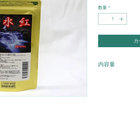
数量
*
カ
内容量
90カプセル