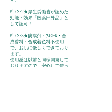
ﾎﾟｲﾝﾄ2★厚生労働省が認めた
効能・効果「医薬部外品」と
して認可！
ﾎﾟｲﾝﾄ3★防腐剤・ｱﾙｺｰﾙ・合
成香料・合成着色料不使用
で、お肌に優しくできており
ます。
使用感は以前と同様開発して
おりますので、安心して使っ
て頂けます。
内容量
薬用ホワイトクリームコハル 30ｇ×2
配合成分
個