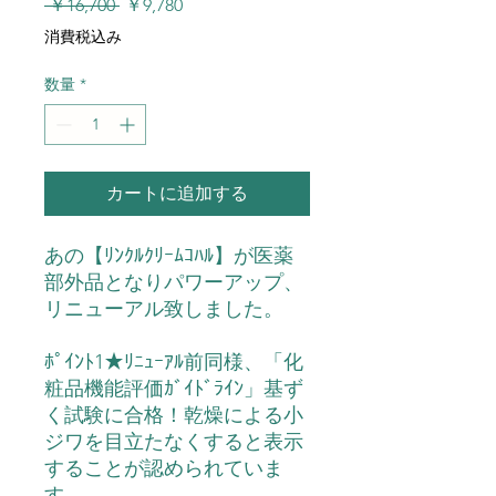
通
セ
 ￥16,700 
￥9,780
常
ー
消費税込み
価
ル
格
価
数量
*
格
カートに追加する
あの【ﾘﾝｸﾙｸﾘｰﾑｺﾊﾙ】が医薬
部外品となりパワーアップ、
リニューアル致しました。
ﾎﾟｲﾝﾄ1★ﾘﾆｭｰｱﾙ前同様、「化
粧品機能評価ｶﾞｲﾄﾞﾗｲﾝ」基ず
く試験に合格！乾燥による小
ジワを目立たなくすると表示
することが認められていま
す。