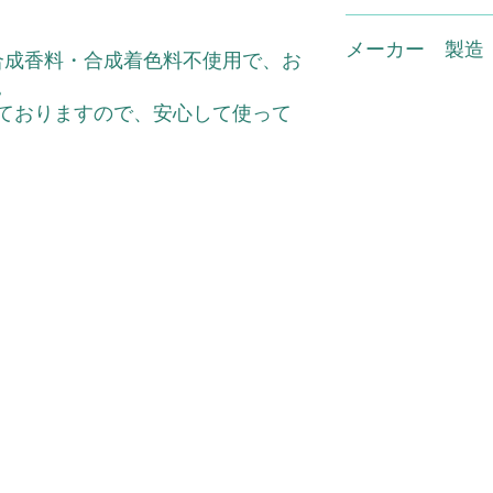
植物性スクワラン、
れもの、湿疹など異
ル、トリ(カブリル・
でください。●使用
(有)スマイル TEL0120
アルコール、グリセ
ゆみ、刺激、色抜け
メーカー 製造
ｰﾙ・合成香料・合成着色料不使用で、お
酸、イソステアリン
らわれた時は、使用
。
カルボキシビニルポ
続けますと症状を悪
株式会社実正
ておりますので、安心して使って
ロットエキス、酢酸D
膚科専門医などにご
モノ2-エチルへキシ
●使用後はキャップ
酸、黒砂糖エキス、
ないところに保管し
(1)、カンゾウフラ
の場所、直射日光の
エキス、タイムエキス
い。
リー葉エキス、アー
セリン