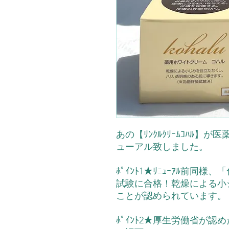
あの【ﾘﾝｸﾙｸﾘｰﾑｺﾊﾙ
ューアル致しました。
ﾎﾟｲﾝﾄ1★ﾘﾆｭｰｱﾙ前同様
試験に合格！乾燥による小
ことが認められています。
ﾎﾟｲﾝﾄ2★厚生労働省が