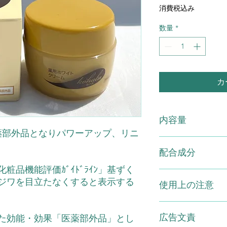
常
消費税込み
価
格
数量
*
カ
内容量
】が医薬部外品となりパワーアップ、リニ
薬用ホワイトクリーム
配合成分
、「化粧品機能評価ｶﾞｲﾄﾞﾗｲﾝ」基ずく
有効成分トラネキサ
ジワを目立たなくすると表示する
使用上の注意
ノール酸ジ、(フィト
テアリル/ベへニル)濃
ル、1.3-ブチレン
●お肌に異常が生じ
4000、1.2-ペン
広告文責
お肌に合わないとき
認めた効能・効果「医薬部外品」とし