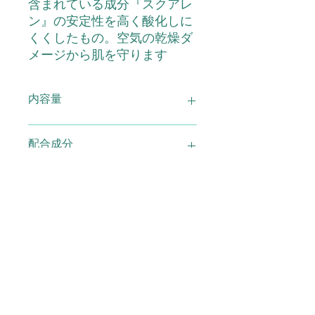
含まれている成分『スクアレ
ン』の安定性を高く酸化しに
くくしたもの。空気の乾燥ダ
メージから肌を守ります
内容量
ゴールドランエース 詰替えボトル
配合成分
100ｍｌ
スクワラン
使用上の注意
●お肌に異常が生じていないか注意し
広告文責
てご使用下さい。●お肌に合わないと
きはご使用をおやめ下さい。傷や、は
れもの、湿疹など異常のある部位には
(有)スマイル TEL0120-29-6277
メーカー 製造
お使いにならないでください。●使用
中、または使用後に赤味、はれ、かゆ
み、刺激、色抜け（白斑等）や黒ずみ
株式会社ヘルスサイエンス