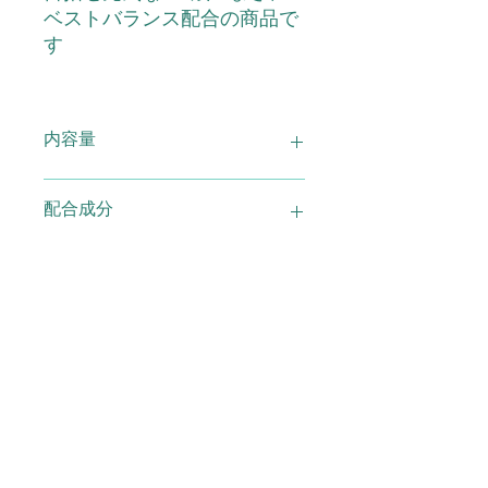
ベストバランス配合の商品で
す
内容量
Bバランス 240粒
配合成分
原材料名：豚軟骨コンドロイチン(国
用法 容量 使用方法
内製造)、マルトース、サメ軟骨由来
コンドロイチン、鶏軟骨由来Ⅱ型コラ
ーゲン・コンドロイチン・ヒアルロン
1日8～16粒を目安に水、またはぬるま
使用上の注意
酸、豚由来コンドロイチン硫酸タイプ
湯でお召し上がりください。
B(デルマタン硫酸)/グルコサミン(え
び・かに由来)、結晶セルロース、加
※原材料をご参照の上、食物アレルギ
メーカー 製造
工澱粉、ステアリン酸Ca、二酸化ケ
ーのある方は摂取しないでください。
イ素、ヒアルロン酸
また、体質や体調によりまれに合わな
い場合があります。その場合はお召し
大佛堂製薬株式会社
製造国