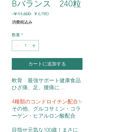
Bバランス 240粒
通
セ
 ￥11,600 
￥6,980
常
ー
消費税込み
価
ル
格
価
数量
*
格
カートに追加する
軟骨 最強サポート健康食品
ひざ痛、足、腰痛に…
4種類のコンドロイチン配合
✨
その他、グルコサミン・コラ
ーゲン・ヒアルロン酸配合
目指せ元気な100歳！まさに