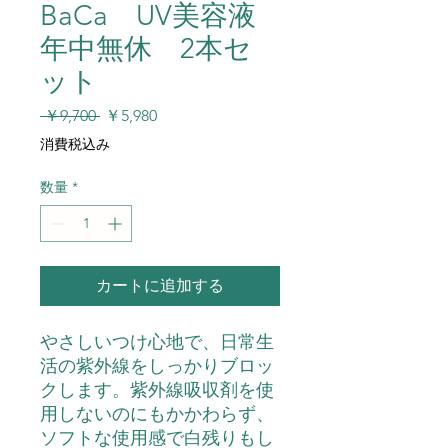
BaCa UV美容液
年中無休 2本セ
ット
通
セ
 ￥9,700 
￥5,980
常
ー
消費税込み
価
ル
格
価
数量
*
格
カートに追加する
やさしいつけ心地で、日常生
活の紫外線をしっかりブロッ
クします。紫外線吸収剤を使
用しないのにもかかわらず、
ソフトな使用感で白残りもし