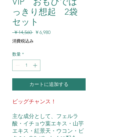
VIP おもひでは
っきり想起 2袋
セット
通
セ
 ￥14,560 
￥6,980
常
ー
消費税込み
価
ル
格
価
数量
*
格
カートに追加する
ビッグチャンス！
主な成分として、フェルラ
酸・イチョウ葉エキス・山芋
エキス・紅景天・ウコン・ビ