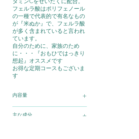
タミンCをぜいたくに配合。
フェルラ酸はポリフェノール
の一種で代表的で有名なもの
が『米ぬか』で、フェルラ酸
が多く含まれていると言われ
ています。
自分のために、家族のため
に・・・『おもひではっきり
想起』オススメです
お得な定期コースもございま
す
内容量
120粒
主な成分
米抽出物（フェルラ酸）、紅景天、麦
用法 容量 使用方法
芽糖、山芋、銀杏葉エキス、ウコン/