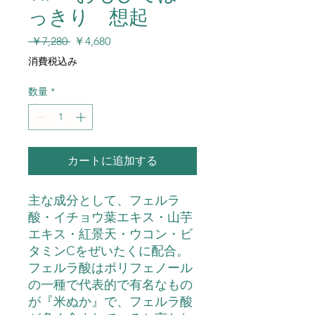
っきり 想起
通
セ
 ￥7,280 
￥4,680
常
ー
消費税込み
価
ル
格
価
数量
*
格
カートに追加する
主な成分として、フェルラ
酸・イチョウ葉エキス・山芋
エキス・紅景天・ウコン・ビ
タミンCをぜいたくに配合。
フェルラ酸はポリフェノール
の一種で代表的で有名なもの
が『米ぬか』で、フェルラ酸