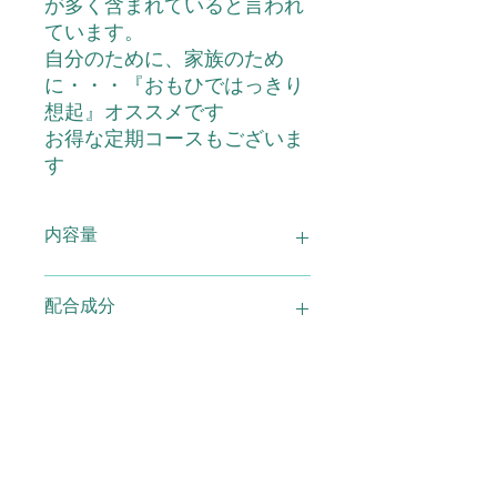
が多く含まれていると言われ
ています。
自分のために、家族のため
に・・・『おもひではっきり
想起』オススメです
お得な定期コースもございま
す
内容量
想起 120粒
配合成分
米抽出物（フェルラ酸）、紅景天、麦
用法 容量 使用方法
芽糖、山芋、銀杏葉エキス、ウコン/
結晶セルロース、ヒドロキシプロピル
セルロース、加工澱粉、ビタミンC、
1日4～5粒を食後に、水またはぬるま
使用上の注意
ビタミンE、ステアリン酸カルシウ
湯でお飲みください
ム、二酸化ケイ素