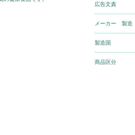
広告文責
しないでください。
ない場合があります
いで下さい。※妊婦
（有）スマイル TEL 01
児の手の届かないと
メーカー 製造
で触らず、衛生的に
めにお召し上がりく
天野商事(株)
場所を避けて保存し
製造国
いるため色・香りな
すが品質には影響ご
日本
※食生活は主食・主
商品区分
を。
健康補助食品