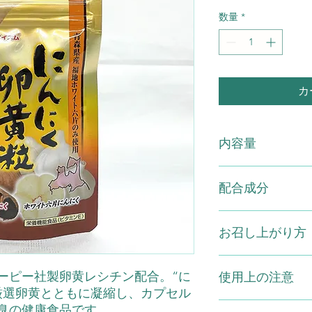
数量
*
カ
内容量
にんにく卵黄粒 60
配合成分
原材料：オリーブ油
お召し上がり方
(レシチン含有）、ビ
リセリン脂肪酸エス
1日に2～3粒を目安
ーピー社製卵黄レシチン配合。“に
使用上の注意
厳選卵黄とともに凝縮し、カプセル
※原材料をご参照の
臭の健康食品です。