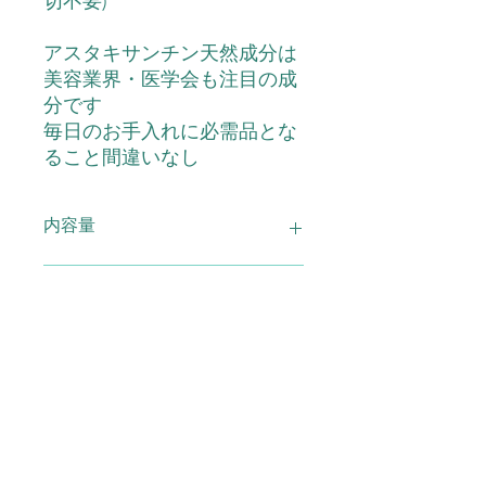
切不要)
アスタキサンチン天然成分は
美容業界・医学会も注目の成
分です
毎日のお手入れに必需品とな
ること間違いなし
内容量
アスタキゲルクリーム 500ｇ
配合成分
配合成分：水、BG、グリセリン、ス
使用上の注意
クワラン、1,2-ヘキサンジオール、ア
スタキサンチン、ヒアルロン酸Na、
水溶性コラーゲン、アロエベラ葉エキ
●お肌に異常が生じていないか注意し
広告文責
ス、アボカドエキス、ダイズ油、トコ
てご使用下さい。●お肌に合わないと
フェロール、サフラワー油、グリチル
きはご使用をおやめ下さい。傷や、は
リチン酸2K、カルボマー、水酸化K、
れもの、湿疹など異常のある部位には
(有)スマイル TEL0120-29-6277