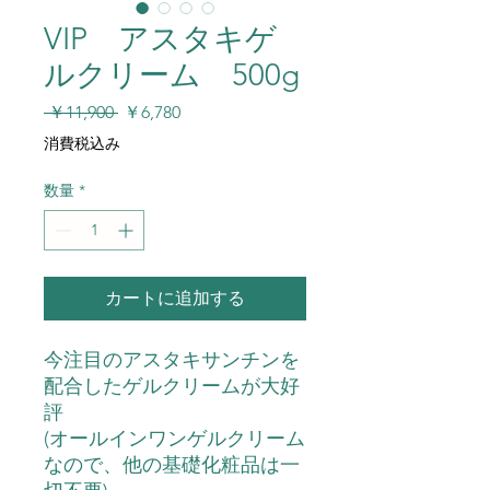
VIP アスタキゲ
ルクリーム 500g
通
セ
 ￥11,900 
￥6,780
常
ー
消費税込み
価
ル
格
価
数量
*
格
カートに追加する
今注目のアスタキサンチンを
配合したゲルクリームが大好
評
(オールインワンゲルクリーム
なので、他の基礎化粧品は一