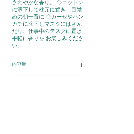
さわやかな香り。 ◇コットン
に滴下して枕元に置き 目覚
めの朝一番に ◇ガーゼやハン
カチに滴下しマスクにはさん
だり、仕事中のデスクに置き
手軽に香りを お楽しみくださ
い。
内容量
アロマコンプレックス【リフレッシュ
配合成分
オン】 5ｍｌ
サイプレス、レモン、ローズマリー
使用上の注意
原液をお肌につけないでください。絶
広告文責
対に飲用しないでください。お子様や
ペットの手の届かないところに保管・