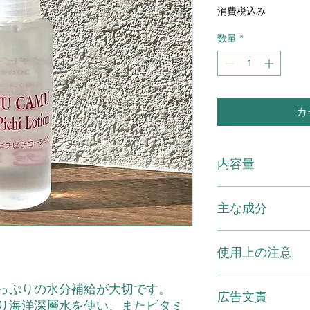
格
消費税込み
数量
*
カ
内容量
カムカムピチピチロー
主な成分
配合成分：海洋深層
使用上の注意
グリコール、水、ミ
ムカムエキス）、リ
酸Na、加水分解コラ
●お肌に異常が生じ
っぷりの水分補給が大切です。
コンエキス、クロレ
広告文責
お肌に合わないとき
り海洋深層水を使い、またビタミ