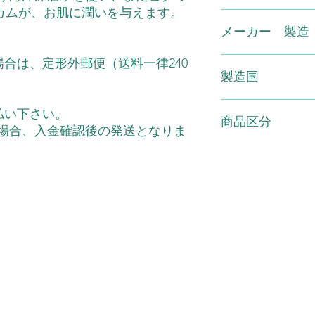
エン酸Na、EDTA-
れもの、湿疹など異
カムが、お肌に潤いを与えます。
ル
でください。●使用
(有)スマイル TEL0120
ゆみ、刺激、色抜け
メーカー 製造
らわれた時は、使用
続けますと症状を悪
株式会社実正
合は、定形外郵便（送料一律240
膚科専門医などにご
製造国
●使用後はキャップ
ないところに保管し
日本
払い下さい。
の場所、直射日光の
商品区分
の場合、入金確認後の発送となりま
い。
化粧品