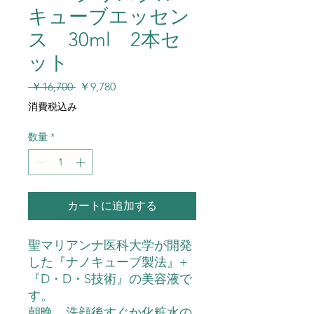
キューブエッセン
ス 30ml 2本セ
ット
通
セ
 ￥16,700 
￥9,780
常
ー
消費税込み
価
ル
格
価
数量
*
格
カートに追加する
聖マリアンナ医科大学が開発
した『ナノキューブ製法』+
『D・D・S技術』の美容液で
す。
朝晩、洗顔後すぐか化粧水の