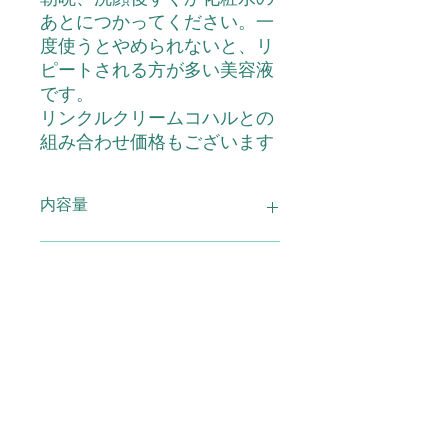
あとにつかってください。一
度使うとやめられないと、リ
ピートされる方が多い美容液
です。
リンクルクリームコハルとの
組み合わせ価格もございます
内容量
クリスタルキューブエッセンス 30ｍ
主な成分
ｌ 2本セット
水・グリセリン・BG・ローズ水・ホ
使用上の注意
ホバ種子油・ペンチレングリコール・
オクチルドゼセス-20・水添レシチ
ン・スクワラン・カルボマー・コレス
●お肌に異常が生じていないか注意し
広告文責
テロール・EDTA-2Na・水酸化K・フ
てご使用下さい。●お肌に合わないと
ェノキシエタノール
きはご使用をおやめ下さい。傷や、は
れもの、湿疹など異常のある部位には
(有)スマイル TEL0120-29-6277