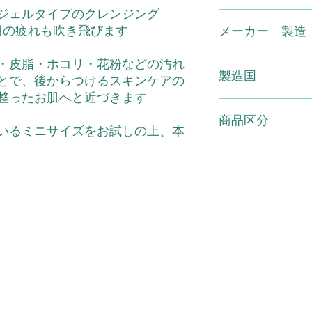
グレープフルーツエ
れもの、湿疹など異
ジェルタイプのクレンジング
オレンジ果汁、レモ
でください。●使用
（有）スマイル TEL 01
日の疲れも吹き飛びます
実エキス、オリーブ
ゆみ、刺激、色抜け
メーカー 製造
グループフルーツ果
らわれた時は、使用
続けますと症状を悪
株式会社実正
・皮脂・ホコリ・花粉などの汚れ
膚科専門医などにご
製造国
とで、後からつけるスキンケアの
●使用後はキャップ
整ったお肌へと近づきます
ないところに保管し
日本
の場所、直射日光の
商品区分
いるミニサイズをお試しの上、本
い。
化粧品