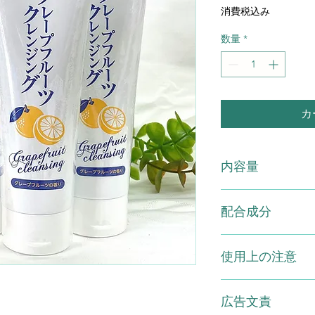
常
消費税込み
価
格
数量
*
カ
内容量
グレープフルーツクレ
配合成分
配合成分 ：水、PE
使用上の注意
ンチレングリコール
酸2K、フェノキシ
リセリン、チンピエ
●お肌に異常が生じ
アスコルビルMg、
広告文責
お肌に合わないとき