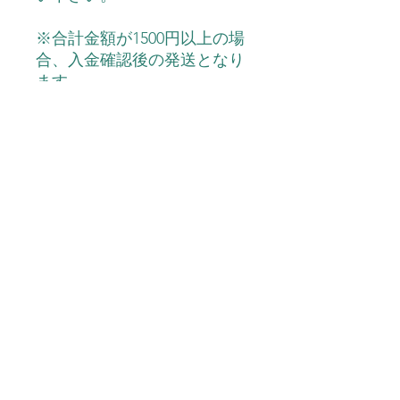
※合計金額が1500円以上の場
合、入金確認後の発送となり
ます。
内容量
ノニゲルクリームシスター 20g
主な成分
配合成分:水、ＢＧ、グリセリン、ロ
使用上の注意
ーズ水、ヒアルロン酸Na、スクワラ
ン、ローズマリーエキス、アボガド
油、マリンコラーゲン、ダイズエキ
●お肌に異常が生じていないか注意し
広告文責
ス、ノニエキス、ソウハクヒエキス、
てご使用下さい。●お肌に合わないと
グルカンオリゴサッカリド、グリチル
きはご使用をおやめ下さい。傷や、は
リチン酸２Ｋ、アラントイン、加水分
れもの、湿疹など異常のある部位には
(有)スマイル TEL0120-29-6277
メーカー 製造
解酵母エキス、カワラヨモギエキス、
お使いにならないでください。●使用
オウゴンエキス、アロエベラエキス-
中、または使用後に赤味、はれ、かゆ