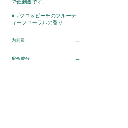
で低刺激です。
■ザクロ＆ピーチのフルーテ
ィーフローラルの香り
内容量
ハーブシャンプー 300ml
配合成分
水・コカミドDEA・(C12-15)パレス－3
使用上の注意
流酸TEA・ラウレス－2硫酸アンモニ
ウム・ジステアリン酸グリコール・コ
カミドプロピルベタイン・ココイルグ
●お肌に異常が生じていないか注意し
広告文責
ルタミン酸TEA・ザクロエキス・ダイ
てご使用下さい。●お肌に合わないと
ズエキス・ロ－マカミツレ花エキス・
きはご使用をおやめ下さい。傷や、は
シソエキス・アカツメクサ花エキス・
れもの、湿疹など異常のある部位には
(有)スマイル TEL0120-29-6277
メーカー 製造
シアノコバラミン・アルニカエキス・
お使いにならないでください。●使用
オドリコソウエキス・オランダカラシ
中、または使用後に赤味、はれ、かゆ
エキス・ゴボウエキス・マツエキス・
み、刺激、色抜け（白斑等）や黒ずみ
株式会社ジュポン化粧品