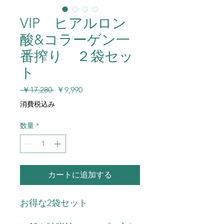
VIP ヒアルロン
酸&コラーゲン一
番搾り ２袋セッ
ト
通
セ
 ￥17,280 
￥9,990
常
ー
消費税込み
価
ル
格
価
数量
*
格
カートに追加する
お得な2袋セット