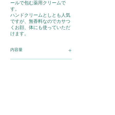
ールで包む薬用クリームで
す。
ハンドクリームとしとも人気
ですが、無香料なのでカサつ
くお顔、体にも使っていただ
けます。
内容量
フタアミンhiクリーム 130ｇ
主な成分
ホホバ油、卵黄油など
使用上の注意
●お肌に異常が生じていないか注意し
広告文責
てご使用下さい。●お肌に合わないと
きはご使用をおやめ下さい。傷や、は
れもの、湿疹など異常のある部位には
(有)スマイル TEL0120-29-6277