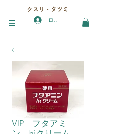
クスリ・タツミ
ログイン
VIP フタアミ
ン hiクリーム