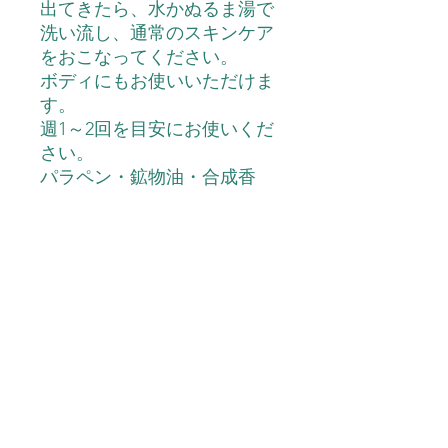
出てきたら、水かぬるま湯で
洗い流し、通常のスキンケア
をおこなってください。
ボディにもお使いいただけま
す。
週1～2回を目安にお使いくだ
さい。
パラペン・鉱物油・合成香
料・アルコールなどは配合し
ておりません。
内容量
プレンティピーリングジェル 100ｇ
配合成分
水、グリセリン、ペンチレングリコー
使用上の注意
ル、(アクリレーツ/アクリル酸アルキ
ル(C10-30))クロスポリマー、ステアル