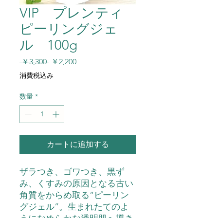
VIP プレンティ
ピーリングジェ
ル 100g
通
セ
 ￥3,300 
￥2,200
常
ー
消費税込み
価
ル
格
価
数量
*
格
カートに追加する
ザラつき、ゴワつき、黒ず
み、くすみの原因となる古い
角質をからめ取る“ピーリン
グジェル”。生まれたてのよ