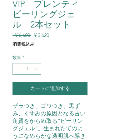
VIP プレンティ
ピーリングジェ
ル 2本セット
通
セ
 ￥6,600 
￥3,620
常
ー
消費税込み
価
ル
格
価
数量
*
格
カートに追加する
ザラつき、ゴワつき、黒ず
み、くすみの原因となる古い
角質をからめ取る“ピーリン
グジェル”。生まれたてのよ
うになめらかな透明肌へ導き