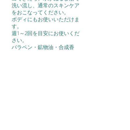
洗い流し、通常のスキンケア
をおこなってください。
ボディにもお使いいただけま
す。
週1～2回を目安にお使いくだ
さい。
パラペン・鉱物油・合成香
料・アルコールなどは配合し
ておりません。
内容量
プレンティピーリングジェル 100
配合成分
ｇ 2本セット
水、グリセリン、ペンチレングリコー
使用上の注意
ル、(アクリレーツ/アクリル酸アルキ
ル(C10-30))クロスポリマー、ステアル
トリモニウムクロリド、BG、オレン
●お肌に異常が生じていないか注意し