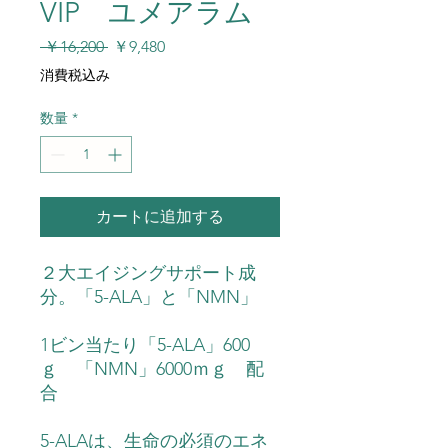
VIP ユメアラム
通
セ
 ￥16,200 
￥9,480
常
ー
消費税込み
価
ル
格
価
数量
*
格
カートに追加する
２大エイジングサポート成
分。「5-ALA」と「NMN」
1
ビン当たり「5-ALA」600
ｇ 「NMN」6000ｍｇ 配
合
5-ALA
は、生命の必須のエネ