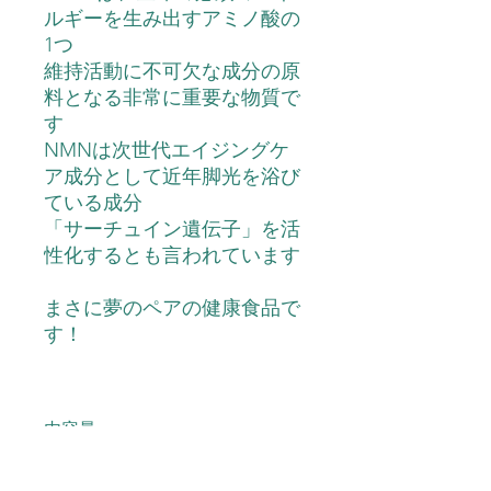
ルギーを生み出すアミノ酸の
1つ
維持活動に不可欠な成分の原
料となる非常に重要な物質で
す
NMN
は
次世代エイジングケ
ア成分として近年脚光を浴び
ている成分
「サーチュイン遺伝子」を活
性化するとも言われています
まさに夢のペアの健康食品で
す！
内容量
ユメアラム 120粒