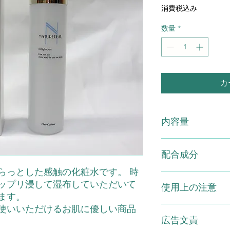
格
消費税込み
数量
*
カ
内容量
リプライローション 1
配合成分
らっとした感触の化粧水です。 時
グリチルリチン酸2K
ップリ浸して湿布していただいて
使用上の注意
ビフィズス菌エキス
ます。
使いいただけるお肌に優しい商品
●お肌に異常が生じ
広告文責
お肌に合わないとき