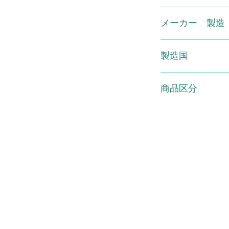
れもの、湿疹など異
でください。●使用
(有)スマイル TEL0120
ゆみ、刺激、色抜け
メーカー 製造
らわれた時は、使用
続けますと症状を悪
株式会社ヴェルジ
膚科専門医などにご
製造国
●使用後はキャップ
ないところに保管し
日本
の場所、直射日光の
商品区分
い。
化粧品