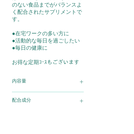
のない食品までがバランスよ
く配合されたサプリメントで
す。
●在宅ワークの多い方に
●活動的な毎日を過ごしたい
●毎日の健康に
お得な定期ｺｰｽもございます
内容量
ルテインアイ 93粒入り 2袋セット
配合成分
原材料 ：デキストリン（国内製
用法・容量 使用方法
造）、ウコン、紅景天、ブルーベリー
エキス、マリーゴールド抽出物（ルテ
ィン含有）、決明子、ヤマイモ、ヤツ
1日3～9粒程度を目安にお召し上がり