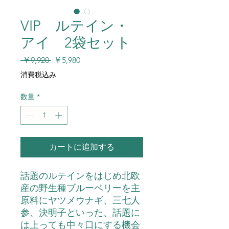
VIP ルテイン・
アイ 2袋セット
通
セ
 ￥9,920 
￥5,980
常
ー
消費税込み
価
ル
格
価
数量
*
格
カートに追加する
話題のルテインをはじめ北欧
産の野生種ブルーベリーを主
原料にヤツメウナギ、三七人
参、決明子といった、話題に
は上っても中々口にする機会