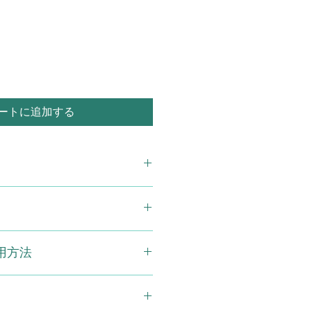
ー
ル
価
格
ートに追加する
粒入り 3袋セット
リン（国内製造）、ウコン、紅景天、
用方法
、マリーゴールド抽出物（ルティン
マイモ、ヤツメウナギエキス、メグ
マトコッカス藻抽出物（アスタキサ
安にお召し上がりください。生活
トエキス（トマトリコピン含有）、
菜を基本に、食事のバランスをとっ