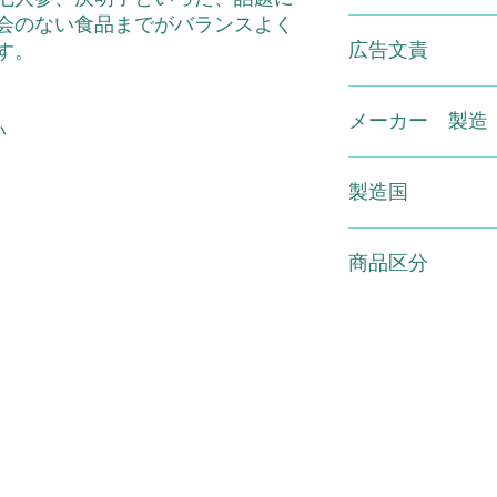
田七人参/結晶セル
てください。食
会のない食品までがバランスよく
ス、ステアリン酸Ca
※原材料をご参照の
広告文責
す。
しないでください。
ない場合があります
いで下さい。※妊婦
（有）スマイル TEL 01
児の手の届かないと
メーカー 製造
い
で触らず、衛生的に
めにお召し上がりく
大佛堂製薬
場所を避けて保存し
製造国
いるため色・香りな
すが品質には影響ご
日本
※食生活は主食・主
商品区分
を。
健康補助食品