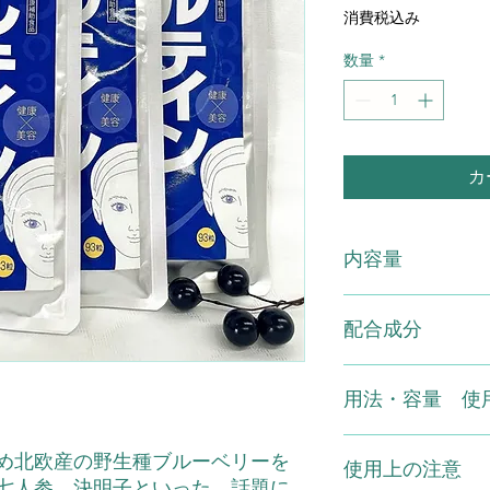
常
消費税込み
価
格
数量
*
カ
内容量
ルテインアイ 93
配合成分
原材料 ：デキスト
用法・容量 使
ブルーベリーエキス
含有）、決明子、ヤ
スリノキエキス、ヘ
1日3～9粒程度を目
め北欧産の野生種ブルーベリーを
ンチン含有）、トマ
使用上の注意
は、主食、主菜、副
七人参、決明子といった、話題に