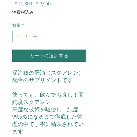
通
セ
 ￥10,800 
￥9,450
常
ー
消費税込み
価
ル
格
価
数量
*
格
カートに追加する
深海鮫の肝油（スクアレン）
配合のサプリメントです
塗っても、飲んでも良し！高
純度スクアレン
高度な技術を駆使し、純度
99.5％になるまで徹底した管
理の中で丁寧に精製されてい
ます。