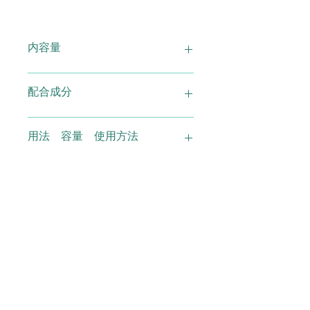
内容量
深海スクアレン 120カプセル
配合成分
スクアレン(国内製造)、ゼラチン、グ
用法 容量 使用方法
リセリン
1日4～6粒を目安に水または、お湯な
使用上の注意
どでお召し上がりください。
お顔につける場合は、夜だけにしてく
※原材料をご参照の上、食物アレルギ
広告文責
ださい
ーのある方は摂取しないでください。
また、体質や体調によりまれに合わな
い場合があります。その場合はお召し
(有)スマイル TEL0120-29-6277
メーカー 製造
上がりにならないで下さい。※妊婦の
方は医師にご相談ください※乳幼児の
手の届かないところに置いてくださ
株式会社漢方