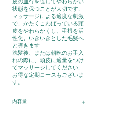
皮の血行を促してやわらかい
状態を保つことが大切です。
マッサージによる適度な刺激
で、かたくこわばっている頭
皮をやわらかくし、毛根を活
性化。いきいきとした毛髪へ
と導きます
洗髪後、または朝晩のお手入
れの際に、頭皮に適量をつけ
てマッサージしてください。
お得な定期コースもございま
す。
内容量
つややか 90ｍｌ
配合成分
水、エタノール、BG、アカツメクサ