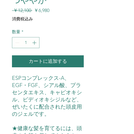
つややか
通
セ
 ￥12,100 
￥6,980
常
ー
消費税込み
価
ル
格
価
数量
*
格
カートに追加する
ESP
コンプレックス-A、
EGF・FGF、シアル酸、プラ
センタエキス、キャピオキシ
ル、ピディオキシジルなど、
ぜいたくに配合された頭皮用
のジェルです。
★健康な髪を育てるには、頭