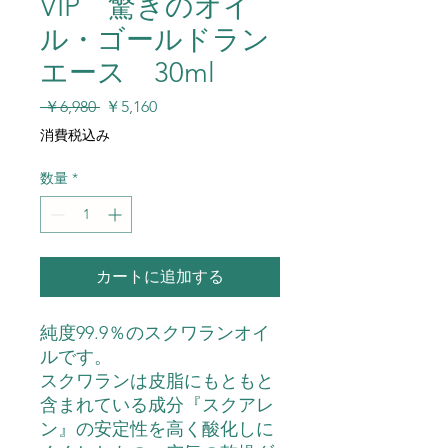
VIP 驚きのオイ
ル・ゴールドラン
エース 30ml
通
セ
 ￥6,980 
￥5,160
常
ー
消費税込み
価
ル
格
価
数量
*
格
カートに追加する
純度99.9％のスクワランオイ
ルです。
スクワランは皮脂にもともと
含まれている成分『スクアレ
ン』の安定性を高く酸化しに