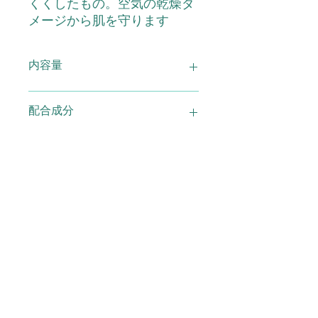
くくしたもの。空気の乾燥ダ
メージから肌を守ります
内容量
ゴールドランエース 30ｍｌ
配合成分
スクワラン
使用上の注意
●お肌に異常が生じていないか注意し
広告文責
てご使用下さい。●お肌に合わないと
きはご使用をおやめ下さい。傷や、は
れもの、湿疹など異常のある部位には
(有)スマイル TEL0120-29-6277
メーカー 製造
お使いにならないでください。●使用
中、または使用後に赤味、はれ、かゆ
み、刺激、色抜け（白斑等）や黒ずみ
株式会社ヘルスサイエンス
製造国
などの異常があらわれた時は、使用を
中止して下さい。そのまま使用を続け