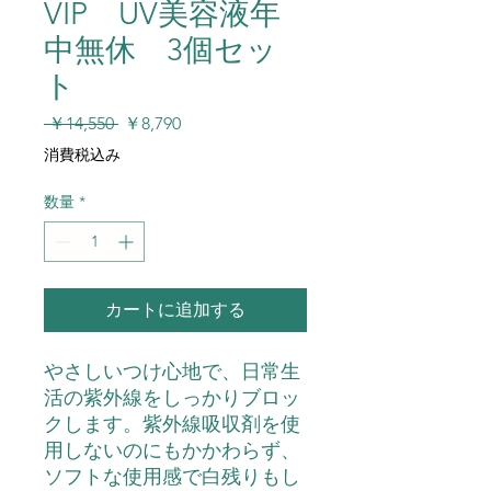
VIP UV美容液年
中無休 3個セッ
ト
通
セ
 ￥14,550 
￥8,790
常
ー
消費税込み
価
ル
格
価
数量
*
格
カートに追加する
やさしいつけ心地で、日常生
活の紫外線をしっかりブロッ
クします。紫外線吸収剤を使
用しないのにもかかわらず、
ソフトな使用感で白残りもし