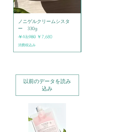
ノニゲルクリームシスタ
ノニゲルクリーム 
ー 330g
用250g
通常価格
セール価格
通常価格
￥13,980
￥7,680
￥11,900
消費税込み
消費税込み
以前のデータを読み
込み