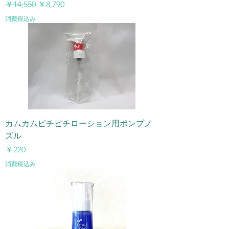
通常価格
セール価格
￥14,550
￥8,790
消費税込み
カムカムピチピチローション用ポンプノ
ズル
価格
￥220
消費税込み