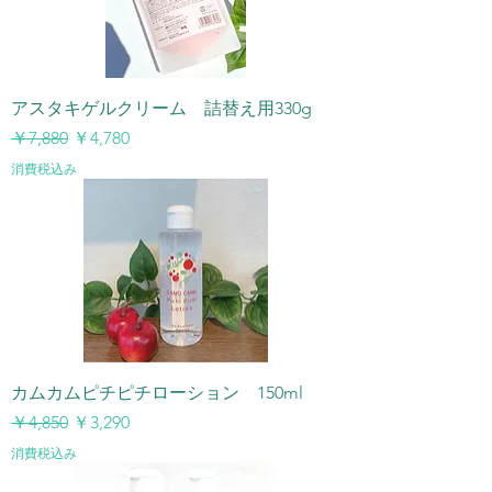
アスタキゲルクリーム 詰替え用330g
通常価格
セール価格
￥7,880
￥4,780
消費税込み
カムカムピチピチローション 150ml
通常価格
セール価格
￥4,850
￥3,290
消費税込み