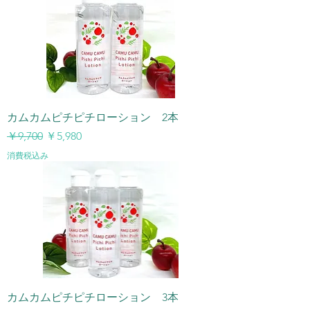
カムカムピチピチローション 2本
通常価格
セール価格
￥9,700
￥5,980
消費税込み
カムカムピチピチローション 3本